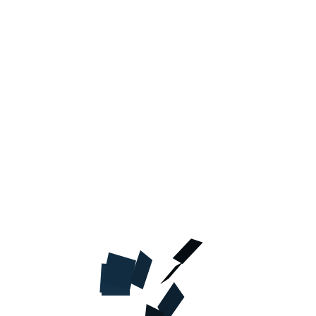
Код товара
00439
ОПРИСКУВАЧ “КОЛБА” (0,8 Л.)
26.40
грн.